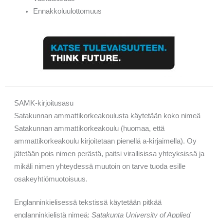
Ennakkoluulottomuus
SAMK-kirjoitusasu
Satakunnan ammattikorkeakoulusta käytetään koko nimeä
Satakunnan ammattikorkeakoulu (huomaa, että
ammattikorkeakoulu kirjoitetaan pienellä a-kirjaimella). Oy
jätetään pois nimen perästä, paitsi virallisissa yhteyksissä ja
mikäli nimen yhteydessä muutoin on tarve tuoda esille
osakeyhtiömuotoisuus.
Englanninkielisessä tekstissä käytetään pitkää
englanninkielistä nimeä:
Satakunta University of Applied