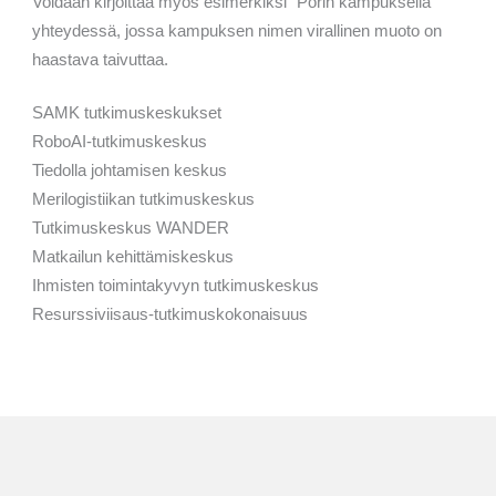
Voidaan kirjoittaa myös esimerkiksi "Porin kampuksella"
yhteydessä, jossa kampuksen nimen virallinen muoto on
haastava taivuttaa.
SAMK tutkimuskeskukset
RoboAI-tutkimuskeskus
Tiedolla johtamisen keskus
Merilogistiikan tutkimuskeskus
Tutkimuskeskus WANDER
Matkailun kehittämiskeskus
Ihmisten toimintakyvyn tutkimuskeskus
Resurssiviisaus-tutkimuskokonaisuus