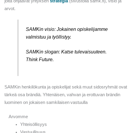
joita ohjaavat yrityksen
strategia
(sivustolla samk.fi), visio ja
arvot.
SAMKin visio: Jokainen opiskelijamme
valmistuu ja työllistyy.
SAMKin slogan: Katse tulevaisuuteen.
Think Future.
SAMKin
henkilökunta ja opiskelijat sekä muut sidosryhmät ovat
tärkeä osa brändiä. Yhtenäisen, vahvan ja erottuvan brändin
luominen on jokaisen
samkilaisen
vastuulla
Arvomme
Yhteisöllisyys
Vastuullisuus