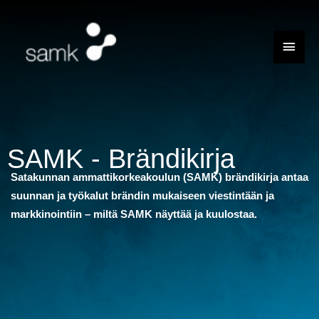
Siirry
sisältöön
Pääva
SAMK - Brändikirja
Satakunnan ammattikorkeakoulun (SAMK)
brändikirja
antaa
suunnan ja
työkalut brändin mukaiseen viestintään ja
markkinointiin
– miltä SAMK näyttää ja kuulostaa
.